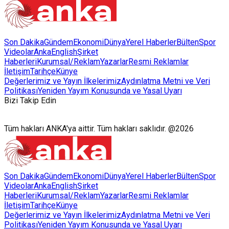
sürdürülebilir atık yönetimi sistemine dahil etti.
Son Dakika
Gündem
Ekonomi
Dünya
Yerel Haberler
Bülten
Spor
Videolar
AnkaEnglish
Şirket
Haberleri
Kurumsal/Reklam
Yazarlar
Resmi Reklamlar
İletişim
Tarihçe
Künye
Değerlerimiz ve Yayın İlkelerimiz
Aydınlatma Metni ve Veri
Politikası
Yeniden Yayım Konusunda ve Yasal Uyarı
Bizi Takip Edin
Tüm hakları ANKA'ya aittir. Tüm hakları saklıdır. @2026
Son Dakika
Gündem
Ekonomi
Dünya
Yerel Haberler
Bülten
Spor
Videolar
AnkaEnglish
Şirket
Haberleri
Kurumsal/Reklam
Yazarlar
Resmi Reklamlar
İletişim
Tarihçe
Künye
Değerlerimiz ve Yayın İlkelerimiz
Aydınlatma Metni ve Veri
Politikası
Yeniden Yayım Konusunda ve Yasal Uyarı