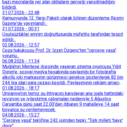
bazı mecralarda yer alan iddiaların gerçeği yansıtmadığını
bildirdi.
31.07.2026
-
22:48
Kamuoyunda 12. Yargı Paketi olarak bilinen düzenleme Resmi
Gazete'de yayımlandI...
31.07.2026
-
00:31
Usulsüzlükler emrim doğrultusunda müfettiş tarafından tespit
edildi...
02.08.2026
-
12:57
Ceza hukukçusu Prof. Dr. İzzet Özgenç'ten "çerçeve yasa"
yorumu...
06.08.2026
-
11:34
Muğla'nın Menteşe ilçesinde yaşayan sinema oyuncusu Yiğit
Dören'e, sosyal medya hesabında paylaştığı bir fotoğrafta
alkollü içki markasının görünmesi gerekçe gösterilerek 82 bin
244 lira idari para cezası kesildi. Paylaşımının reklam amacı
taşımadığını savunan Dören, cezanın iptali için yargıya
01.08.2026
-
18:17
başvurdu.
Ümraniye’nin temiz su ihtiyacını karşılayan ana isale hattındaki
revizyon ve iyileştirme çalışmaları nedeniyle 5 Ağustos
Çarşamba günü saat 22.00’den itibaren 9 mahalleye 14 saat
boyunca su verilemeyecek.
04.08.2026
-
15:27
"Çerçeve yasa" teklifine 242 isimden tepki: "Türk milleti 'hayır'
diyor"