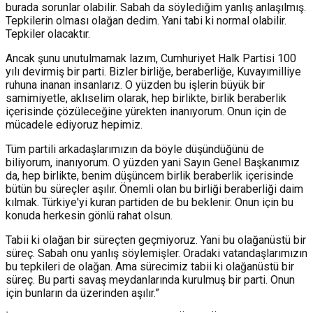
burada sorunlar olabilir. Sabah da söylediğim yanlış anlaşılmış.
Tepkilerin olması olağan dedim. Yani tabi ki normal olabilir.
Tepkiler olacaktır.
Ancak şunu unutulmamak lazım, Cumhuriyet Halk Partisi 100
yılı devirmiş bir parti. Bizler birliğe, beraberliğe, Kuvayımilliye
ruhuna inanan insanlarız. O yüzden bu işlerin büyük bir
samimiyetle, aklıselim olarak, hep birlikte, birlik beraberlik
içerisinde çözüleceğine yürekten inanıyorum. Onun için de
mücadele ediyoruz hepimiz.
Tüm partili arkadaşlarımızın da böyle düşündüğünü de
biliyorum, inanıyorum. O yüzden yani Sayın Genel Başkanımız
da, hep birlikte, benim düşüncem birlik beraberlik içerisinde
bütün bu süreçler aşılır. Önemli olan bu birliği beraberliği daim
kılmak. Türkiye'yi kuran partiden de bu beklenir. Onun için bu
konuda herkesin gönlü rahat olsun.
Tabii ki olağan bir süreçten geçmiyoruz. Yani bu olağanüstü bir
süreç. Sabah onu yanlış söylemişler. Oradaki vatandaşlarımızın
bu tepkileri de olağan. Ama sürecimiz tabii ki olağanüstü bir
süreç. Bu parti savaş meydanlarında kurulmuş bir parti. Onun
için bunların da üzerinden aşılır.”