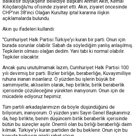
Balıkesir Büyükşehir Belediye Başkanı Ahmet Akın, Kemal
Kılıçdaroğlu'nu ofisinde ziyaret etti. Akın, ziyaret öncesinde
CHP’nin 38’inci Olağan Kurultay iptal kararına ilişkin
açıklamalarda bulundu.
Akın şu ifadeleri kullandı:
"Cumhuriyet Halk Partisi Türkiye'yi kuran bir parti. Onun için
burada sorunlar olabilir. Sabah da söylediğim yanlış anlaşılmış.
Tepkilerin olması olağan dedim. Yani tabi ki normal olabilir.
Tepkiler olacaktır.
Ancak şunu unutulmamak lazım, Cumhuriyet Halk Partisi 100
yılı devirmiş bir parti. Bizler birliğe, beraberliğe, Kuvayımilliye
ruhuna inanan insanlarız. O yüzden bu işlerin büyük bir
samimiyetle, aklıselim olarak, hep birlikte, birlik beraberlik
içerisinde çözüleceğine yürekten inanıyorum. Onun için de
mücadele ediyoruz hepimiz.
Tüm partili arkadaşlarımızın da böyle düşündüğünü de
biliyorum, inanıyorum. O yüzden yani Sayın Genel Başkanımız
da, hep birlikte, benim düşüncem birlik beraberlik içerisinde
bütün bu süreçler aşılır. Önemli olan bu birliği beraberliği daim
kılmak. Türkiye'yi kuran partiden de bu beklenir. Onun için bu
konuda herkesin gönlü rahat olsun.