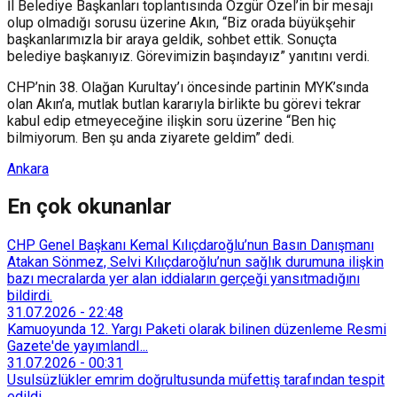
İl Belediye Başkanları toplantısında Özgür Özel’in bir mesajı
olup olmadığı sorusu üzerine Akın, “Biz orada büyükşehir
başkanlarımızla bir araya geldik, sohbet ettik. Sonuçta
belediye başkanıyız. Görevimizin başındayız” yanıtını verdi.
CHP’nin 38. Olağan Kurultay’ı öncesinde partinin MYK’sında
olan Akın’a, mutlak butlan kararıyla birlikte bu görevi tekrar
kabul edip etmeyeceğine ilişkin soru üzerine “Ben hiç
bilmiyorum. Ben şu anda ziyarete geldim” dedi.
Ankara
En çok okunanlar
CHP Genel Başkanı Kemal Kılıçdaroğlu’nun Basın Danışmanı
Atakan Sönmez, Selvi Kılıçdaroğlu’nun sağlık durumuna ilişkin
bazı mecralarda yer alan iddiaların gerçeği yansıtmadığını
bildirdi.
31.07.2026
-
22:48
Kamuoyunda 12. Yargı Paketi olarak bilinen düzenleme Resmi
Gazete'de yayımlandI...
31.07.2026
-
00:31
Usulsüzlükler emrim doğrultusunda müfettiş tarafından tespit
edildi...