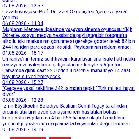
02.08.2026
-
12:57
Ceza hukukçusu Prof. Dr. İzzet Özgenç'ten "çerçeve yasa"
yorumu...
06.08.2026
-
11:34
Muğla'nın Menteşe ilçesinde yaşayan sinema oyuncusu Yiğit
Dören'e, sosyal medya hesabında paylaştığı bir fotoğrafta
alkollü içki markasının görünmesi gerekçe gösterilerek 82 bin
244 lira idari para cezası kesildi. Paylaşımının reklam amacı
taşımadığını savunan Dören, cezanın iptali için yargıya
01.08.2026
-
18:17
başvurdu.
Ümraniye’nin temiz su ihtiyacını karşılayan ana isale hattındaki
revizyon ve iyileştirme çalışmaları nedeniyle 5 Ağustos
Çarşamba günü saat 22.00’den itibaren 9 mahalleye 14 saat
boyunca su verilemeyecek.
04.08.2026
-
15:27
"Çerçeve yasa" teklifine 242 isimden tepki: "Türk milleti 'hayır'
diyor"
05.08.2026
-
12:28
İzmir Büyükşehir Belediye Başkanı Cemil Tugay tarafından
organik atıkların evde dönüşümü için başlatılan bokaşi
kompostu uygulaması 4 bin 556 haneye ulaştı. İzmirlilerin
yoğun ilgi gösterdiği uygulamada başvuruları değerlendiren
Tarımsal Hizmetler Dairesi Başkanlığı, farklı ilçelerde toplam
01.08.2026
-
14:19
128 bokaşi kompost eğitimi düzenleyerek İzmirlileri