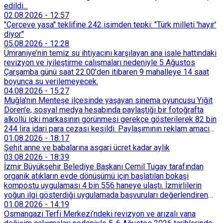
edildi...
02.08.2026
-
12:57
"Çerçeve yasa" teklifine 242 isimden tepki: "Türk milleti 'hayır'
diyor"
05.08.2026
-
12:28
Ümraniye’nin temiz su ihtiyacını karşılayan ana isale hattındaki
revizyon ve iyileştirme çalışmaları nedeniyle 5 Ağustos
Çarşamba günü saat 22.00’den itibaren 9 mahalleye 14 saat
boyunca su verilemeyecek.
04.08.2026
-
15:27
Muğla'nın Menteşe ilçesinde yaşayan sinema oyuncusu Yiğit
Dören'e, sosyal medya hesabında paylaştığı bir fotoğrafta
alkollü içki markasının görünmesi gerekçe gösterilerek 82 bin
244 lira idari para cezası kesildi. Paylaşımının reklam amacı
taşımadığını savunan Dören, cezanın iptali için yargıya
01.08.2026
-
18:17
başvurdu.
Şehit anne ve babalarına asgari ücret kadar aylık
03.08.2026
-
18:39
İzmir Büyükşehir Belediye Başkanı Cemil Tugay tarafından
organik atıkların evde dönüşümü için başlatılan bokaşi
kompostu uygulaması 4 bin 556 haneye ulaştı. İzmirlilerin
yoğun ilgi gösterdiği uygulamada başvuruları değerlendiren
Tarımsal Hizmetler Dairesi Başkanlığı, farklı ilçelerde toplam
01.08.2026
-
14:19
128 bokaşi kompost eğitimi düzenleyerek İzmirlileri
Osmangazi Terfi Merkezi’ndeki revizyon ve arızalı vana