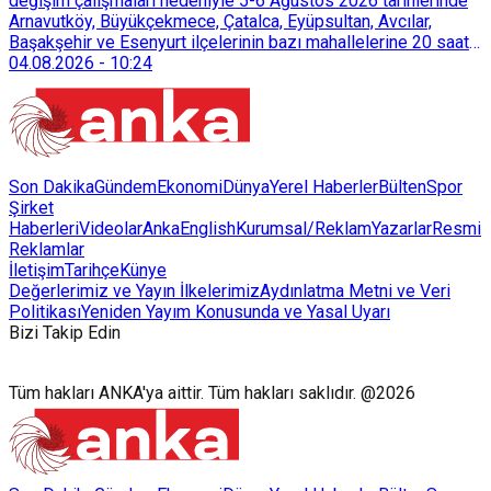
sürdürülebilir atık yönetimi sistemine dahil etti.
değişim çalışmaları nedeniyle 5-6 Ağustos 2026 tarihlerinde
Arnavutköy, Büyükçekmece, Çatalca, Eyüpsultan, Avcılar,
Başakşehir ve Esenyurt ilçelerinin bazı mahallelerine 20 saat
süreyle su verilemeyecek.
04.08.2026
-
10:24
Son Dakika
Gündem
Ekonomi
Dünya
Yerel Haberler
Bülten
Spor
Şirket
Haberleri
Videolar
AnkaEnglish
Kurumsal/Reklam
Yazarlar
Resmi
Reklamlar
İletişim
Tarihçe
Künye
Değerlerimiz ve Yayın İlkelerimiz
Aydınlatma Metni ve Veri
Politikası
Yeniden Yayım Konusunda ve Yasal Uyarı
Bizi Takip Edin
Tüm hakları ANKA'ya aittir. Tüm hakları saklıdır. @2026