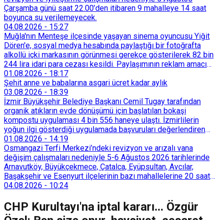
Çarşamba günü saat 22.00’den itibaren 9 mahalleye 14 saat
boyunca su verilemeyecek.
04.08.2026
-
15:27
Muğla'nın Menteşe ilçesinde yaşayan sinema oyuncusu Yiğit
Dören'e, sosyal medya hesabında paylaştığı bir fotoğrafta
alkollü içki markasının görünmesi gerekçe gösterilerek 82 bin
244 lira idari para cezası kesildi. Paylaşımının reklam amacı
taşımadığını savunan Dören, cezanın iptali için yargıya
01.08.2026
-
18:17
başvurdu.
Şehit anne ve babalarına asgari ücret kadar aylık
03.08.2026
-
18:39
İzmir Büyükşehir Belediye Başkanı Cemil Tugay tarafından
organik atıkların evde dönüşümü için başlatılan bokaşi
kompostu uygulaması 4 bin 556 haneye ulaştı. İzmirlilerin
yoğun ilgi gösterdiği uygulamada başvuruları değerlendiren
Tarımsal Hizmetler Dairesi Başkanlığı, farklı ilçelerde toplam
01.08.2026
-
14:19
128 bokaşi kompost eğitimi düzenleyerek İzmirlileri
Osmangazi Terfi Merkezi’ndeki revizyon ve arızalı vana
sürdürülebilir atık yönetimi sistemine dahil etti.
değişim çalışmaları nedeniyle 5-6 Ağustos 2026 tarihlerinde
Arnavutköy, Büyükçekmece, Çatalca, Eyüpsultan, Avcılar,
Başakşehir ve Esenyurt ilçelerinin bazı mahallelerine 20 saat
süreyle su verilemeyecek.
04.08.2026
-
10:24
CHP Kurultayı'na iptal kararı... Özgür