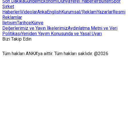
Son Dakika
Gündem
Ekonomi
Dünya
Yerel Haberler
Bülten
Spor
Şirket
Haberleri
Videolar
AnkaEnglish
Kurumsal/Reklam
Yazarlar
Resmi
Reklamlar
İletişim
Tarihçe
Künye
Değerlerimiz ve Yayın İlkelerimiz
Aydınlatma Metni ve Veri
Politikası
Yeniden Yayım Konusunda ve Yasal Uyarı
Bizi Takip Edin
Tüm hakları ANKA'ya aittir. Tüm hakları saklıdır. @2026