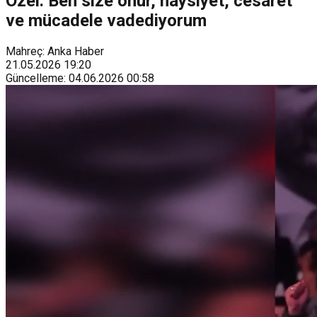
Özel: Ben size onur, haysiyet, cesaret
ve mücadele vadediyorum
Mahreç: Anka Haber
21.05.2026
19:20
Güncelleme
:
04.06.2026
00:58