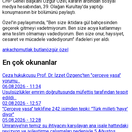
CHP Genel Başkanı Özgür Özel, kararın ardından sosyal
medya hesabından, 39. Olağan Kurultay'da yaptığı
konuşmasının bir bölümünü paylaştı.
Özel'in paylaşımında, "Ben size iktidara gül bahçesinden
geçerek gitmeyi vadetmiyorum. Ben size acıya katlanmayı
ama teslim olmamayı vadediyorum. Ben size onur, haysiyet,
cesaret ve mücadele vadediyorum" ifadeleri yer aldı.
anka
chp
mutlak butlan
özgür özel
En çok okunanlar
Ceza hukukçusu Prof. Dr. İzzet Özgenç'ten "çerçeve yasa"
yorumu...
06.08.2026
-
11:34
Usulsüzlükler emrim doğrultusunda müfettiş tarafından tespit
edildi...
02.08.2026
-
12:57
"Çerçeve yasa" teklifine 242 isimden tepki: "Türk milleti 'hayır'
diyor"
05.08.2026
-
12:28
Ümraniye’nin temiz su ihtiyacını karşılayan ana isale hattındaki
revizyon ve iyileştirme çalışmaları nedeniyle 5 Ağustos