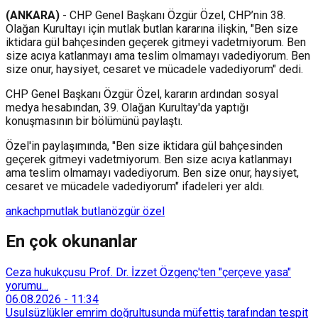
(ANKARA)
- CHP Genel Başkanı Özgür Özel, CHP’nin 38.
Olağan Kurultayı için mutlak butlan kararına ilişkin, "Ben size
iktidara gül bahçesinden geçerek gitmeyi vadetmiyorum. Ben
size acıya katlanmayı ama teslim olmamayı vadediyorum. Ben
size onur, haysiyet, cesaret ve mücadele vadediyorum" dedi.
CHP Genel Başkanı Özgür Özel, kararın ardından sosyal
medya hesabından, 39. Olağan Kurultay'da yaptığı
konuşmasının bir bölümünü paylaştı.
Özel'in paylaşımında, "Ben size iktidara gül bahçesinden
geçerek gitmeyi vadetmiyorum. Ben size acıya katlanmayı
ama teslim olmamayı vadediyorum. Ben size onur, haysiyet,
cesaret ve mücadele vadediyorum" ifadeleri yer aldı.
anka
chp
mutlak butlan
özgür özel
En çok okunanlar
Ceza hukukçusu Prof. Dr. İzzet Özgenç'ten "çerçeve yasa"
yorumu...
06.08.2026
-
11:34
Usulsüzlükler emrim doğrultusunda müfettiş tarafından tespit