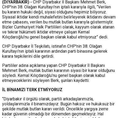
(DİYARBAKIR) -
CHP Diyarbakır İl Başkanı Mehmet Berk,
CHP'nin 38. Olağan Kurultayı'nın iptali kararıyla ilgili, “Verilen
bu kararın hukuki değil, siyasi olduğunu hepimiz biliyoruz.
Siyasal iktidar kendi muhalefetini belirleyerek iktidarını devam
etme çabasını, verilen bu mutlak butlan kararıyla göstermiştir.
Bizler Cumhuriyet Halk Partilileri olarak, kayyum olarak atanan
ve tekrar hükümeti iktidar etmeye çalışan Kemal
Kılıçdaroğlu’nu genel başkan olarak kabul etmiyoruz” dedi.
CHP Diyarbakır İl Teşkilatı, istinafın CHP'nin 38. Olağan
Kurultayı'nın iptali kararının ardından parti binasına gelerek
karara tepkilerini dile getirdi.
Partililer adına açıklama yapan CHP Diyarbakır İl Başkanı
Mehmet Berk, mutlak butlan kararının siyasi bir karar olduğunu
söyledi. Kemal Kılıçdaroğlu’nu genel başkan olarak kabul
etmeyeceklerini söyleyen Berk, şunları kaydetti:
İL BİNAMIZI TERK ETMİYORUZ
“Diyarbakır il örgütü olarak, partili arkadaşlarımızla,
yoldaşlarımızla il binamızdayız. Bugün haksız ve hukuksuz bir
şekilde mutlak butlan kararı verildi. Öncelikle yargıya zerre
kadar güvenin olmadığı bir dönemden geçmekteyiz. Hal