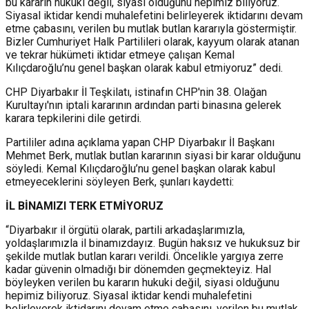
bu kararın hukuki değil, siyasi olduğunu hepimiz biliyoruz.
Siyasal iktidar kendi muhalefetini belirleyerek iktidarını devam
etme çabasını, verilen bu mutlak butlan kararıyla göstermiştir.
Bizler Cumhuriyet Halk Partilileri olarak, kayyum olarak atanan
ve tekrar hükümeti iktidar etmeye çalışan Kemal
Kılıçdaroğlu’nu genel başkan olarak kabul etmiyoruz” dedi.
CHP Diyarbakır İl Teşkilatı, istinafın CHP'nin 38. Olağan
Kurultayı'nın iptali kararının ardından parti binasına gelerek
karara tepkilerini dile getirdi.
Partililer adına açıklama yapan CHP Diyarbakır İl Başkanı
Mehmet Berk, mutlak butlan kararının siyasi bir karar olduğunu
söyledi. Kemal Kılıçdaroğlu’nu genel başkan olarak kabul
etmeyeceklerini söyleyen Berk, şunları kaydetti:
İL BİNAMIZI TERK ETMİYORUZ
“Diyarbakır il örgütü olarak, partili arkadaşlarımızla,
yoldaşlarımızla il binamızdayız. Bugün haksız ve hukuksuz bir
şekilde mutlak butlan kararı verildi. Öncelikle yargıya zerre
kadar güvenin olmadığı bir dönemden geçmekteyiz. Hal
böyleyken verilen bu kararın hukuki değil, siyasi olduğunu
hepimiz biliyoruz. Siyasal iktidar kendi muhalefetini
belirleyerek iktidarını devam etme çabasını, verilen bu mutlak