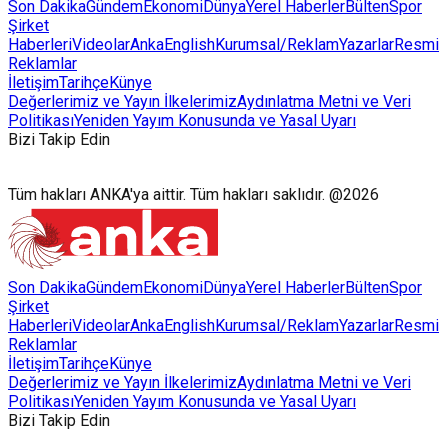
Son Dakika
Gündem
Ekonomi
Dünya
Yerel Haberler
Bülten
Spor
Şirket
Haberleri
Videolar
AnkaEnglish
Kurumsal/Reklam
Yazarlar
Resmi
Reklamlar
İletişim
Tarihçe
Künye
Değerlerimiz ve Yayın İlkelerimiz
Aydınlatma Metni ve Veri
Politikası
Yeniden Yayım Konusunda ve Yasal Uyarı
Bizi Takip Edin
Tüm hakları ANKA'ya aittir. Tüm hakları saklıdır. @2026
Son Dakika
Gündem
Ekonomi
Dünya
Yerel Haberler
Bülten
Spor
Şirket
Haberleri
Videolar
AnkaEnglish
Kurumsal/Reklam
Yazarlar
Resmi
Reklamlar
İletişim
Tarihçe
Künye
Değerlerimiz ve Yayın İlkelerimiz
Aydınlatma Metni ve Veri
Politikası
Yeniden Yayım Konusunda ve Yasal Uyarı
Bizi Takip Edin