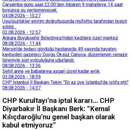
Çarşamba günü saat 22.00’den itibaren 9 mahalleye 14 saat
boyunca su verilemeyecek.
04.08.2026
-
15:27
Usulsüzlükler emrim doğrultusunda müfettiş tarafından tespit
edildi...
02.08.2026
-
12:57
Ankara Büyükşehir Belediyesi'nden kedilere özel merkez
08.08.2026
-
11:44
Mersin'de tedavi gördüğü hastanede 49 yaşında hayatını
kaybeden gazeteci Duygu Öksüz Canova, düzenlenen cenaze
töreniyle son yolculuğuna uğurlandı.
08.08.2026
-
13:36
Şehit anne ve babalarına asgari ücret kadar aylık
03.08.2026
-
18:39
CHP İstanbul İl Başkanı Tekin: "En az üye İstanbul’da istifa etti"
08.08.2026
-
14:37
CHP Kurultayı’na iptal kararı… CHP
Diyarbakır İl Başkanı Berk: “Kemal
Kılıçdaroğlu’nu genel başkan olarak
kabul etmiyoruz”