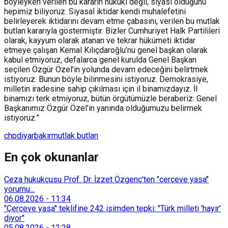
böyleyken verilen bu kararın hukuki değil, siyasi olduğunu
hepimiz biliyoruz. Siyasal iktidar kendi muhalefetini
belirleyerek iktidarını devam etme çabasını, verilen bu mutlak
butlan kararıyla göstermiştir. Bizler Cumhuriyet Halk Partilileri
olarak, kayyum olarak atanan ve tekrar hükümeti iktidar
etmeye çalışan Kemal Kılıçdaroğlu’nu genel başkan olarak
kabul etmiyoruz, defalarca genel kurulda Genel Başkan
seçilen Özgür Özel’in yolunda devam edeceğini belirtmek
istiyoruz. Bunun böyle bilinmesini istiyoruz. Demokrasiye,
milletin iradesine sahip çıkılması için il binamızdayız. İl
binamızı terk etmiyoruz, bütün örgütümüzle beraberiz. Genel
Başkanımız Özgür Özel’in yanında olduğumuzu belirmek
istiyoruz.”
chp
diyarbakır
mutlak butlan
En çok okunanlar
Ceza hukukçusu Prof. Dr. İzzet Özgenç'ten "çerçeve yasa"
yorumu...
06.08.2026
-
11:34
"Çerçeve yasa" teklifine 242 isimden tepki: "Türk milleti 'hayır'
diyor"
05.08.2026
-
12:28