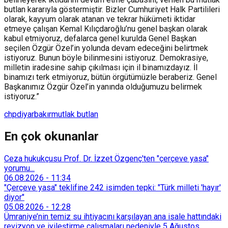
butlan kararıyla göstermiştir. Bizler Cumhuriyet Halk Partilileri
olarak, kayyum olarak atanan ve tekrar hükümeti iktidar
etmeye çalışan Kemal Kılıçdaroğlu’nu genel başkan olarak
kabul etmiyoruz, defalarca genel kurulda Genel Başkan
seçilen Özgür Özel’in yolunda devam edeceğini belirtmek
istiyoruz. Bunun böyle bilinmesini istiyoruz. Demokrasiye,
milletin iradesine sahip çıkılması için il binamızdayız. İl
binamızı terk etmiyoruz, bütün örgütümüzle beraberiz. Genel
Başkanımız Özgür Özel’in yanında olduğumuzu belirmek
istiyoruz.”
chp
diyarbakır
mutlak butlan
En çok okunanlar
Ceza hukukçusu Prof. Dr. İzzet Özgenç'ten "çerçeve yasa"
yorumu...
06.08.2026
-
11:34
"Çerçeve yasa" teklifine 242 isimden tepki: "Türk milleti 'hayır'
diyor"
05.08.2026
-
12:28
Ümraniye’nin temiz su ihtiyacını karşılayan ana isale hattındaki
revizyon ve iyileştirme çalışmaları nedeniyle 5 Ağustos