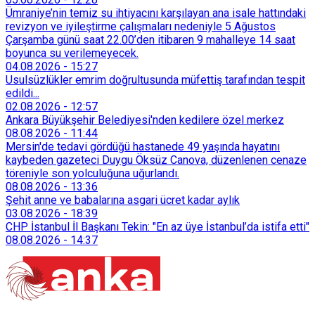
Ümraniye’nin temiz su ihtiyacını karşılayan ana isale hattındaki
revizyon ve iyileştirme çalışmaları nedeniyle 5 Ağustos
Çarşamba günü saat 22.00’den itibaren 9 mahalleye 14 saat
boyunca su verilemeyecek.
04.08.2026
-
15:27
Usulsüzlükler emrim doğrultusunda müfettiş tarafından tespit
edildi...
02.08.2026
-
12:57
Ankara Büyükşehir Belediyesi'nden kedilere özel merkez
08.08.2026
-
11:44
Mersin'de tedavi gördüğü hastanede 49 yaşında hayatını
kaybeden gazeteci Duygu Öksüz Canova, düzenlenen cenaze
töreniyle son yolculuğuna uğurlandı.
08.08.2026
-
13:36
Şehit anne ve babalarına asgari ücret kadar aylık
03.08.2026
-
18:39
CHP İstanbul İl Başkanı Tekin: "En az üye İstanbul’da istifa etti"
08.08.2026
-
14:37