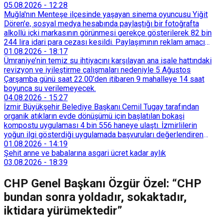
05.08.2026
-
12:28
Muğla'nın Menteşe ilçesinde yaşayan sinema oyuncusu Yiğit
Dören'e, sosyal medya hesabında paylaştığı bir fotoğrafta
alkollü içki markasının görünmesi gerekçe gösterilerek 82 bin
244 lira idari para cezası kesildi. Paylaşımının reklam amacı
taşımadığını savunan Dören, cezanın iptali için yargıya
01.08.2026
-
18:17
başvurdu.
Ümraniye’nin temiz su ihtiyacını karşılayan ana isale hattındaki
revizyon ve iyileştirme çalışmaları nedeniyle 5 Ağustos
Çarşamba günü saat 22.00’den itibaren 9 mahalleye 14 saat
boyunca su verilemeyecek.
04.08.2026
-
15:27
İzmir Büyükşehir Belediye Başkanı Cemil Tugay tarafından
organik atıkların evde dönüşümü için başlatılan bokaşi
kompostu uygulaması 4 bin 556 haneye ulaştı. İzmirlilerin
yoğun ilgi gösterdiği uygulamada başvuruları değerlendiren
Tarımsal Hizmetler Dairesi Başkanlığı, farklı ilçelerde toplam
01.08.2026
-
14:19
128 bokaşi kompost eğitimi düzenleyerek İzmirlileri
Şehit anne ve babalarına asgari ücret kadar aylık
sürdürülebilir atık yönetimi sistemine dahil etti.
03.08.2026
-
18:39
CHP Genel Başkanı Özgür Özel: “CHP
bundan sonra yoldadır, sokaktadır,
iktidara yürümektedir”