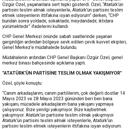
Özgür Özel, yaşananlara sert tepki gösterdi. Özel, “Atatürk’ün
partisini teslim almak isteyenlerle, Atatürk’ün partisini teslim
etmek isteyenlerin ittifakına isyan ediyorum” derken, “CHP
bundan sonra yoldadır, sokaktadır, meydandadır, iktidara
yürümektedir” ifadelerini kullandı.
CHP Genel Merkezi önünde sabah saatlerinde yaşanan
gerginliğin ardından bölgeye sevk edilen çevik kuvvet ekipleri,
Genel Merkez’e müdahalede bulundu.
Müdahalenin ardından CHP Genel Başkanı Özgür Özel, genel
merkez binası bahçesinde açıklama yaptı.
"ATATÜRK'ÜN PARTİSİNE TESLİM OLMAK YAKIŞMIYOR"
Özel, şöyle konuştu:
“Canım arkadaşlarım, canım partililerim, çok değerli dostlar 14
Mayıs 2023 ve 28 Mayıs 2023 gününden beri ben bana
yakışanı, mücadele arkadaşlarım bana yakışanı yapmaya
çalışıyoruz. Bize yenilgi yakışmıyor. Bize kaybetmek
yakışmıyor. Atatürk'ün partisine teslim olmak yakışmıyor.
Atatürk'ün partisini teslim almak isteyenlerle, Atatürk'ün
partisini teslim etmek isteyenlerin ittifakına isyan ediyorum.