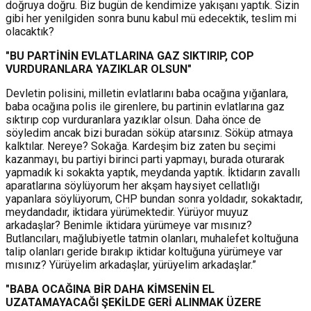
doğruya doğru. Biz bugün de kendimize yakışanı yaptık. Sizin
gibi her yenilgiden sonra bunu kabul mü edecektik, teslim mi
olacaktık?
"BU PARTİNİN EVLATLARINA GAZ SIKTIRIP, COP
VURDURANLARA YAZIKLAR OLSUN"
Devletin polisini, milletin evlatlarını baba ocağına yığanlara,
baba ocağına polis ile girenlere, bu partinin evlatlarına gaz
sıktırıp cop vurduranlara yazıklar olsun. Daha önce de
söyledim ancak bizi buradan söküp atarsınız. Söküp atmaya
kalktılar. Nereye? Sokağa. Kardeşim biz zaten bu seçimi
kazanmayı, bu partiyi birinci parti yapmayı, burada oturarak
yapmadık ki sokakta yaptık, meydanda yaptık. İktidarın zavallı
aparatlarına söylüyorum her akşam haysiyet cellatlığı
yapanlara söylüyorum, CHP bundan sonra yoldadır, sokaktadır,
meydandadır, iktidara yürümektedir. Yürüyor muyuz
arkadaşlar? Benimle iktidara yürümeye var mısınız?
Butlancıları, mağlubiyetle tatmin olanları, muhalefet koltuğuna
talip olanları geride bırakıp iktidar koltuğuna yürümeye var
mısınız? Yürüyelim arkadaşlar, yürüyelim arkadaşlar.”
"BABA OCAĞINA BİR DAHA KİMSENİN EL
UZATAMAYACAĞI ŞEKİLDE GERİ ALINMAK ÜZERE