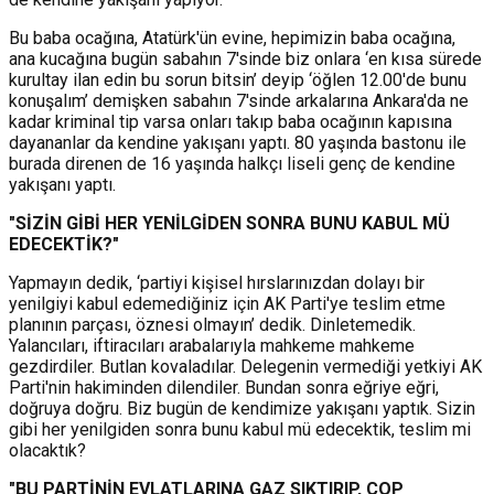
Bu baba ocağına, Atatürk'ün evine, hepimizin baba ocağına,
ana kucağına bugün sabahın 7'sinde biz onlara ‘en kısa sürede
kurultay ilan edin bu sorun bitsin’ deyip ‘öğlen 12.00'de bunu
konuşalım’ demişken sabahın 7'sinde arkalarına Ankara'da ne
kadar kriminal tip varsa onları takıp baba ocağının kapısına
dayananlar da kendine yakışanı yaptı. 80 yaşında bastonu ile
burada direnen de 16 yaşında halkçı liseli genç de kendine
yakışanı yaptı.
"SİZİN GİBİ HER YENİLGİDEN SONRA BUNU KABUL MÜ
EDECEKTİK?"
Yapmayın dedik, ‘partiyi kişisel hırslarınızdan dolayı bir
yenilgiyi kabul edemediğiniz için AK Parti'ye teslim etme
planının parçası, öznesi olmayın’ dedik. Dinletemedik.
Yalancıları, iftiracıları arabalarıyla mahkeme mahkeme
gezdirdiler. Butlan kovaladılar. Delegenin vermediği yetkiyi AK
Parti'nin hakiminden dilendiler. Bundan sonra eğriye eğri,
doğruya doğru. Biz bugün de kendimize yakışanı yaptık. Sizin
gibi her yenilgiden sonra bunu kabul mü edecektik, teslim mi
olacaktık?
"BU PARTİNİN EVLATLARINA GAZ SIKTIRIP, COP