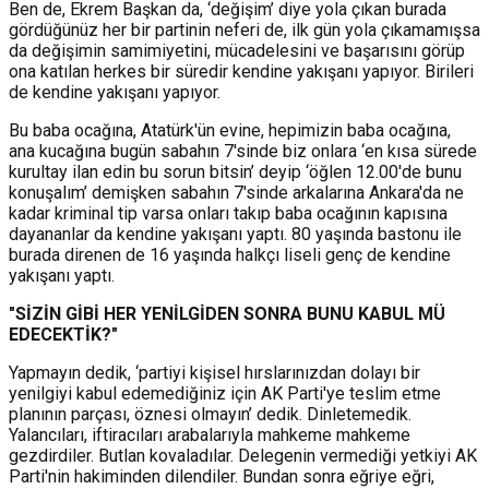
Ben de, Ekrem Başkan da, ‘değişim’ diye yola çıkan burada
gördüğünüz her bir partinin neferi de, ilk gün yola çıkamamışsa
da değişimin samimiyetini, mücadelesini ve başarısını görüp
ona katılan herkes bir süredir kendine yakışanı yapıyor. Birileri
de kendine yakışanı yapıyor.
Bu baba ocağına, Atatürk'ün evine, hepimizin baba ocağına,
ana kucağına bugün sabahın 7'sinde biz onlara ‘en kısa sürede
kurultay ilan edin bu sorun bitsin’ deyip ‘öğlen 12.00'de bunu
konuşalım’ demişken sabahın 7'sinde arkalarına Ankara'da ne
kadar kriminal tip varsa onları takıp baba ocağının kapısına
dayananlar da kendine yakışanı yaptı. 80 yaşında bastonu ile
burada direnen de 16 yaşında halkçı liseli genç de kendine
yakışanı yaptı.
"SİZİN GİBİ HER YENİLGİDEN SONRA BUNU KABUL MÜ
EDECEKTİK?"
Yapmayın dedik, ‘partiyi kişisel hırslarınızdan dolayı bir
yenilgiyi kabul edemediğiniz için AK Parti'ye teslim etme
planının parçası, öznesi olmayın’ dedik. Dinletemedik.
Yalancıları, iftiracıları arabalarıyla mahkeme mahkeme
gezdirdiler. Butlan kovaladılar. Delegenin vermediği yetkiyi AK
Parti'nin hakiminden dilendiler. Bundan sonra eğriye eğri,