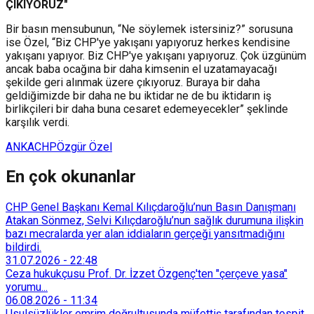
ÇIKIYORUZ"
Bir basın mensubunun, “Ne söylemek istersiniz?” sorusuna
ise Özel, “Biz CHP'ye yakışanı yapıyoruz herkes kendisine
yakışanı yapıyor. Biz CHP'ye yakışanı yapıyoruz. Çok üzgünüm
ancak baba ocağına bir daha kimsenin el uzatamayacağı
şekilde geri alınmak üzere çıkıyoruz. Buraya bir daha
geldiğimizde bir daha ne bu iktidar ne de bu iktidarın iş
birlikçileri bir daha buna cesaret edemeyecekler” şeklinde
karşılık verdi.
ANKA
CHP
Özgür Özel
En çok okunanlar
CHP Genel Başkanı Kemal Kılıçdaroğlu’nun Basın Danışmanı
Atakan Sönmez, Selvi Kılıçdaroğlu’nun sağlık durumuna ilişkin
bazı mecralarda yer alan iddiaların gerçeği yansıtmadığını
bildirdi.
31.07.2026
-
22:48
Ceza hukukçusu Prof. Dr. İzzet Özgenç'ten "çerçeve yasa"
yorumu...
06.08.2026
-
11:34
Usulsüzlükler emrim doğrultusunda müfettiş tarafından tespit