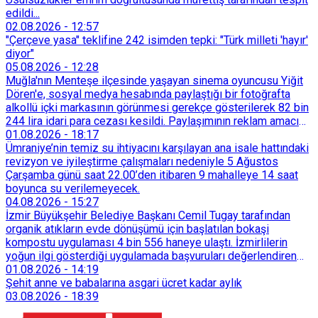
edildi...
02.08.2026
-
12:57
"Çerçeve yasa" teklifine 242 isimden tepki: "Türk milleti 'hayır'
diyor"
05.08.2026
-
12:28
Muğla'nın Menteşe ilçesinde yaşayan sinema oyuncusu Yiğit
Dören'e, sosyal medya hesabında paylaştığı bir fotoğrafta
alkollü içki markasının görünmesi gerekçe gösterilerek 82 bin
244 lira idari para cezası kesildi. Paylaşımının reklam amacı
taşımadığını savunan Dören, cezanın iptali için yargıya
01.08.2026
-
18:17
başvurdu.
Ümraniye’nin temiz su ihtiyacını karşılayan ana isale hattındaki
revizyon ve iyileştirme çalışmaları nedeniyle 5 Ağustos
Çarşamba günü saat 22.00’den itibaren 9 mahalleye 14 saat
boyunca su verilemeyecek.
04.08.2026
-
15:27
İzmir Büyükşehir Belediye Başkanı Cemil Tugay tarafından
organik atıkların evde dönüşümü için başlatılan bokaşi
kompostu uygulaması 4 bin 556 haneye ulaştı. İzmirlilerin
yoğun ilgi gösterdiği uygulamada başvuruları değerlendiren
Tarımsal Hizmetler Dairesi Başkanlığı, farklı ilçelerde toplam
01.08.2026
-
14:19
128 bokaşi kompost eğitimi düzenleyerek İzmirlileri
Şehit anne ve babalarına asgari ücret kadar aylık
sürdürülebilir atık yönetimi sistemine dahil etti.
03.08.2026
-
18:39