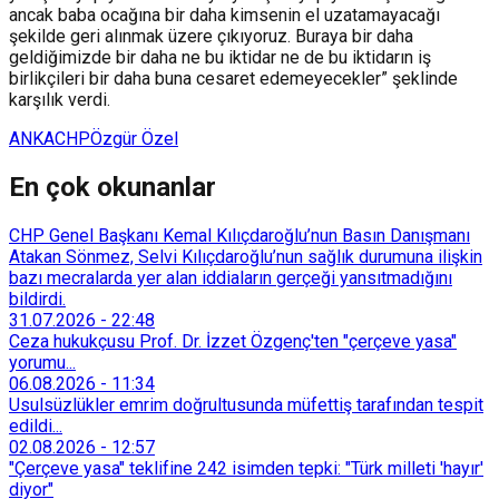
ancak baba ocağına bir daha kimsenin el uzatamayacağı
şekilde geri alınmak üzere çıkıyoruz. Buraya bir daha
geldiğimizde bir daha ne bu iktidar ne de bu iktidarın iş
birlikçileri bir daha buna cesaret edemeyecekler” şeklinde
karşılık verdi.
ANKA
CHP
Özgür Özel
En çok okunanlar
CHP Genel Başkanı Kemal Kılıçdaroğlu’nun Basın Danışmanı
Atakan Sönmez, Selvi Kılıçdaroğlu’nun sağlık durumuna ilişkin
bazı mecralarda yer alan iddiaların gerçeği yansıtmadığını
bildirdi.
31.07.2026
-
22:48
Ceza hukukçusu Prof. Dr. İzzet Özgenç'ten "çerçeve yasa"
yorumu...
06.08.2026
-
11:34
Usulsüzlükler emrim doğrultusunda müfettiş tarafından tespit
edildi...
02.08.2026
-
12:57
"Çerçeve yasa" teklifine 242 isimden tepki: "Türk milleti 'hayır'
diyor"