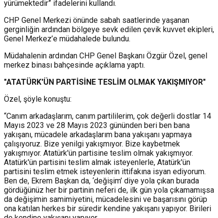
yürümektedir” ifadelerini kullandı.
CHP Genel Merkezi önünde sabah saatlerinde yaşanan
gerginliğin ardından bölgeye sevk edilen çevik kuvvet ekipleri,
Genel Merkez’e müdahalede bulundu.
Müdahalenin ardından CHP Genel Başkanı Özgür Özel, genel
merkez binası bahçesinde açıklama yaptı.
"ATATÜRK'ÜN PARTİSİNE TESLİM OLMAK YAKIŞMIYOR"
Özel, şöyle konuştu:
“Canım arkadaşlarım, canım partililerim, çok değerli dostlar 14
Mayıs 2023 ve 28 Mayıs 2023 gününden beri ben bana
yakışanı, mücadele arkadaşlarım bana yakışanı yapmaya
çalışıyoruz. Bize yenilgi yakışmıyor. Bize kaybetmek
yakışmıyor. Atatürk'ün partisine teslim olmak yakışmıyor.
Atatürk'ün partisini teslim almak isteyenlerle, Atatürk'ün
partisini teslim etmek isteyenlerin ittifakına isyan ediyorum.
Ben de, Ekrem Başkan da, ‘değişim’ diye yola çıkan burada
gördüğünüz her bir partinin neferi de, ilk gün yola çıkamamışsa
da değişimin samimiyetini, mücadelesini ve başarısını görüp
ona katılan herkes bir süredir kendine yakışanı yapıyor. Birileri
de kendine yakışanı yapıyor.