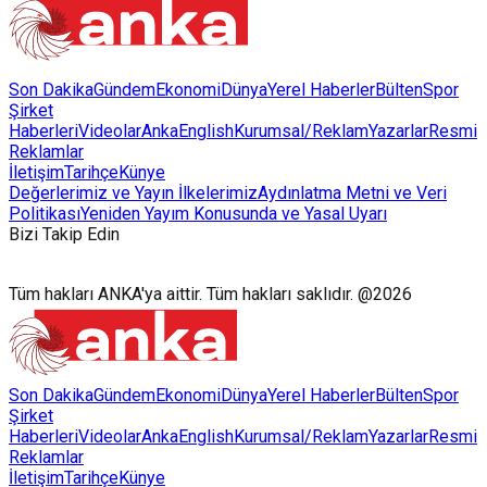
Son Dakika
Gündem
Ekonomi
Dünya
Yerel Haberler
Bülten
Spor
Şirket
Haberleri
Videolar
AnkaEnglish
Kurumsal/Reklam
Yazarlar
Resmi
Reklamlar
İletişim
Tarihçe
Künye
Değerlerimiz ve Yayın İlkelerimiz
Aydınlatma Metni ve Veri
Politikası
Yeniden Yayım Konusunda ve Yasal Uyarı
Bizi Takip Edin
Tüm hakları ANKA'ya aittir. Tüm hakları saklıdır. @2026
Son Dakika
Gündem
Ekonomi
Dünya
Yerel Haberler
Bülten
Spor
Şirket
Haberleri
Videolar
AnkaEnglish
Kurumsal/Reklam
Yazarlar
Resmi
Reklamlar
İletişim
Tarihçe
Künye