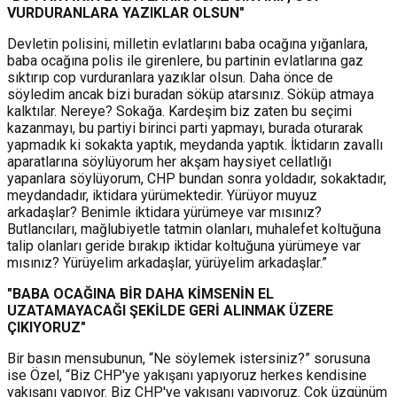
VURDURANLARA YAZIKLAR OLSUN"
Devletin polisini, milletin evlatlarını baba ocağına yığanlara,
baba ocağına polis ile girenlere, bu partinin evlatlarına gaz
sıktırıp cop vurduranlara yazıklar olsun. Daha önce de
söyledim ancak bizi buradan söküp atarsınız. Söküp atmaya
kalktılar. Nereye? Sokağa. Kardeşim biz zaten bu seçimi
kazanmayı, bu partiyi birinci parti yapmayı, burada oturarak
yapmadık ki sokakta yaptık, meydanda yaptık. İktidarın zavallı
aparatlarına söylüyorum her akşam haysiyet cellatlığı
yapanlara söylüyorum, CHP bundan sonra yoldadır, sokaktadır,
meydandadır, iktidara yürümektedir. Yürüyor muyuz
arkadaşlar? Benimle iktidara yürümeye var mısınız?
Butlancıları, mağlubiyetle tatmin olanları, muhalefet koltuğuna
talip olanları geride bırakıp iktidar koltuğuna yürümeye var
mısınız? Yürüyelim arkadaşlar, yürüyelim arkadaşlar.”
"BABA OCAĞINA BİR DAHA KİMSENİN EL
UZATAMAYACAĞI ŞEKİLDE GERİ ALINMAK ÜZERE
ÇIKIYORUZ"
Bir basın mensubunun, “Ne söylemek istersiniz?” sorusuna
ise Özel, “Biz CHP'ye yakışanı yapıyoruz herkes kendisine
yakışanı yapıyor. Biz CHP'ye yakışanı yapıyoruz. Çok üzgünüm