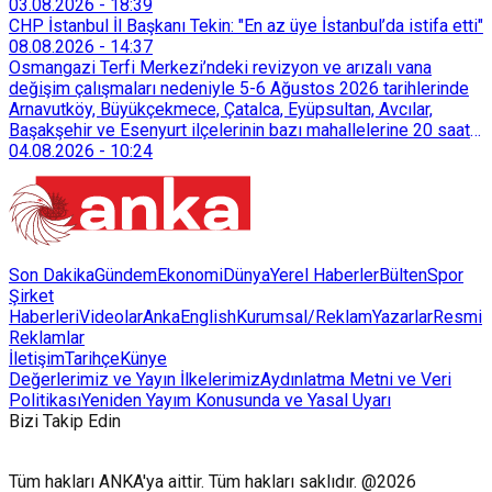
03.08.2026
-
18:39
CHP İstanbul İl Başkanı Tekin: "En az üye İstanbul’da istifa etti"
08.08.2026
-
14:37
Osmangazi Terfi Merkezi’ndeki revizyon ve arızalı vana
değişim çalışmaları nedeniyle 5-6 Ağustos 2026 tarihlerinde
Arnavutköy, Büyükçekmece, Çatalca, Eyüpsultan, Avcılar,
Başakşehir ve Esenyurt ilçelerinin bazı mahallelerine 20 saat
süreyle su verilemeyecek.
04.08.2026
-
10:24
Son Dakika
Gündem
Ekonomi
Dünya
Yerel Haberler
Bülten
Spor
Şirket
Haberleri
Videolar
AnkaEnglish
Kurumsal/Reklam
Yazarlar
Resmi
Reklamlar
İletişim
Tarihçe
Künye
Değerlerimiz ve Yayın İlkelerimiz
Aydınlatma Metni ve Veri
Politikası
Yeniden Yayım Konusunda ve Yasal Uyarı
Bizi Takip Edin
Tüm hakları ANKA'ya aittir. Tüm hakları saklıdır. @2026