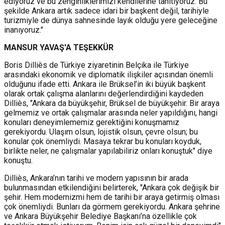
ediyoruz ve bu zenginliklerimizi kendilerine tanıtıyoruz. Bu
şekilde Ankara artık sadece idari bir başkent değil, tarihiyle
turizmiyle de dünya sahnesinde layık olduğu yere geleceğine
inanıyoruz."
MANSUR YAVAŞ'A TEŞEKKÜR
Boris Dilliès de Türkiye ziyaretinin Belçika ile Türkiye
arasındaki ekonomik ve diplomatik ilişkiler açısından önemli
olduğunu ifade etti. Ankara ile Brüksel’in iki büyük başkent
olarak ortak çalışma alanlarını değerlendirdiğini kaydeden
Dilliès, "Ankara da büyükşehir, Brüksel de büyükşehir. Bir araya
gelmemiz ve ortak çalışmalar arasında neler yapıldığını, hangi
konuları deneyimlememiz gerektiğini konuşmamız
gerekiyordu. Ulaşım olsun, lojistik olsun, çevre olsun; bu
konular çok önemliydi. Masaya tekrar bu konuları koyduk,
birlikte neler, ne çalışmalar yapılabiliriz onları konuştuk" diye
konuştu.
Dilliès, Ankara’nın tarihi ve modern yapısının bir arada
bulunmasından etkilendiğini belirterek, "Ankara çok değişik bir
şehir. Hem modernizmi hem de tarihi bir araya getirmiş olması
çok önemliydi. Bunları da görmem gerekiyordu. Ankara şehrine
ve Ankara Büyükşehir Belediye Başkanı’na özellikle çok