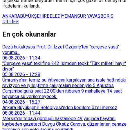
teşekkür etmek istiyorum. Benim için çok güzel bir deneyimdi"
ifadelerini kullandı.
ANKARA
BÜYÜKŞEHİR
BELEDİYE
MANSUR YAVAŞ
BORİS
DİLLİES
En çok okunanlar
Ceza hukukçusu Prof. Dr. İzzet Özgenç'ten "çerçeve yasa"
yorumu...
06.08.2026
-
11:34
"Çerçeve yasa" teklifine 242 isimden tepki: "Türk milleti 'hayır'
diyor"
05.08.2026
-
12:28
Ümraniye’nin temiz su ihtiyacını karşılayan ana isale hattındaki
revizyon ve iyileştirme çalışmaları nedeniyle 5 Ağustos
Çarşamba günü saat 22.00’den itibaren 9 mahalleye 14 saat
boyunca su verilemeyecek.
04.08.2026
-
15:27
Ankara Büyükşehir Belediyesi'nden kedilere özel merkez
08.08.2026
-
11:44
Mersin'de tedavi gördüğü hastanede 49 yaşında hayatını
kaybeden gazeteci Duygu Öksüz Canova, düzenlenen cenaze
töreniyle son yolculuğuna uğurlandı.