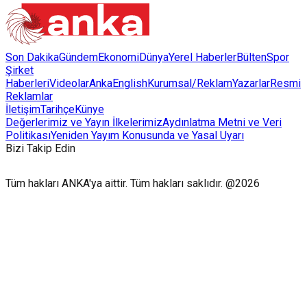
Son Dakika
Gündem
Ekonomi
Dünya
Yerel Haberler
Bülten
Spor
Şirket
Haberleri
Videolar
AnkaEnglish
Kurumsal/Reklam
Yazarlar
Resmi
Reklamlar
İletişim
Tarihçe
Künye
Değerlerimiz ve Yayın İlkelerimiz
Aydınlatma Metni ve Veri
Politikası
Yeniden Yayım Konusunda ve Yasal Uyarı
Bizi Takip Edin
Tüm hakları ANKA'ya aittir. Tüm hakları saklıdır. @2026