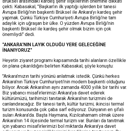
Brüksel arasındaki kardeş şehir ilişkilerinin önemine dikkati
çekti. Kabasakal, "Başkan’ın ilk yaptığı işlerden bir tanesi
Avrupa Birliği’nin başkenti Brüksel ile Ankara’yı kardeş şehir
yapmak. Çünkü Türkiye Cumhuriyeti Avrupa Birliği’ne tam
adaylık için uğraşan bir ülke. O yüzden Avrupa Birliği’nin
başkenti Brüksel ile kardeş şehir olmak bizim için çok
önemliydi" dedi.
"ANKARA'NIN LAYIK OLDUĞU YERE GELECEĞİNE
İNANIYORUZ"
Heyetin ziyaret programı kapsamında tarihi alanların özellikle
ön plana çıkarıldığını belirten Kabasakal, şöyle konuştu:
"Ankara’mızın tarihi yönünü anlatmak istedik. Çünkü herkes
Ankara’nın Türkiye Cumhuriyeti’nin modern başkenti olduğunu
biliyor. Ancak Ankara’nın aynı zamanda 4000 yıllık bir tarihi var.
Biz yabancı misafirlerimizi Ankara’ya davet ederek
kültürümüzü, tarihimizi tanıtarak Ankara’nın turizmini de
canlandıracağız. Bir tanesi tarih, kültür turizmi; ikincisi termal
turizm konusunda çok çaba sarf ediyoruz. Dünyanın en şifalı
suları Ankara’da. Başta Haymana, Kızılcahamam olmak üzere
Ankara’nın 14 ilçesinde termal turizm var. Bunları da tanıtmak
için yabancı misafirlerimizi bol miktarda Ankara’ya davet