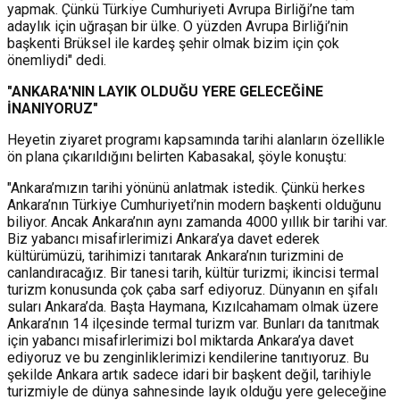
yapmak. Çünkü Türkiye Cumhuriyeti Avrupa Birliği’ne tam
adaylık için uğraşan bir ülke. O yüzden Avrupa Birliği’nin
başkenti Brüksel ile kardeş şehir olmak bizim için çok
önemliydi" dedi.
"ANKARA'NIN LAYIK OLDUĞU YERE GELECEĞİNE
İNANIYORUZ"
Heyetin ziyaret programı kapsamında tarihi alanların özellikle
ön plana çıkarıldığını belirten Kabasakal, şöyle konuştu:
"Ankara’mızın tarihi yönünü anlatmak istedik. Çünkü herkes
Ankara’nın Türkiye Cumhuriyeti’nin modern başkenti olduğunu
biliyor. Ancak Ankara’nın aynı zamanda 4000 yıllık bir tarihi var.
Biz yabancı misafirlerimizi Ankara’ya davet ederek
kültürümüzü, tarihimizi tanıtarak Ankara’nın turizmini de
canlandıracağız. Bir tanesi tarih, kültür turizmi; ikincisi termal
turizm konusunda çok çaba sarf ediyoruz. Dünyanın en şifalı
suları Ankara’da. Başta Haymana, Kızılcahamam olmak üzere
Ankara’nın 14 ilçesinde termal turizm var. Bunları da tanıtmak
için yabancı misafirlerimizi bol miktarda Ankara’ya davet
ediyoruz ve bu zenginliklerimizi kendilerine tanıtıyoruz. Bu
şekilde Ankara artık sadece idari bir başkent değil, tarihiyle
turizmiyle de dünya sahnesinde layık olduğu yere geleceğine