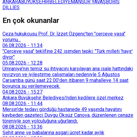
ANKARA
BÜYÜKŞEHİR
BELEDİYE
MANSUR YAVAŞ
BORİS
DİLLİES
En çok okunanlar
Ceza hukukçusu Prof. Dr. İzzet Özgenç'ten "çerçeve yasa"
yorumu...
06.08.2026
-
11:34
"Çerçeve yasa" teklifine 242 isimden tepki: "Türk milleti 'hayır'
diyor"
05.08.2026
-
12:28
Ümraniye’nin temiz su ihtiyacını karşılayan ana isale hattındaki
revizyon ve iyileştirme çalışmaları nedeniyle 5 Ağustos
Çarşamba günü saat 22.00’den itibaren 9 mahalleye 14 saat
boyunca su verilemeyecek.
04.08.2026
-
15:27
Ankara Büyükşehir Belediyesi'nden kedilere özel merkez
08.08.2026
-
11:44
Mersin'de tedavi gördüğü hastanede 49 yaşında hayatını
kaybeden gazeteci Duygu Öksüz Canova, düzenlenen cenaze
töreniyle son yolculuğuna uğurlandı.
08.08.2026
-
13:36
Şehit anne ve babalarına asgari ücret kadar aylık