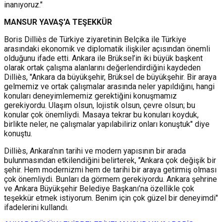
inanıyoruz."
MANSUR YAVAŞ'A TEŞEKKÜR
Boris Dilliès de Türkiye ziyaretinin Belçika ile Türkiye
arasındaki ekonomik ve diplomatik ilişkiler açısından önemli
olduğunu ifade etti. Ankara ile Brüksel’in iki büyük başkent
olarak ortak çalışma alanlarını değerlendirdiğini kaydeden
Dilliès, "Ankara da büyükşehir, Brüksel de büyükşehir. Bir araya
gelmemiz ve ortak çalışmalar arasında neler yapıldığını, hangi
konuları deneyimlememiz gerektiğini konuşmamız
gerekiyordu. Ulaşım olsun, lojistik olsun, çevre olsun; bu
konular çok önemliydi. Masaya tekrar bu konuları koyduk,
birlikte neler, ne çalışmalar yapılabiliriz onları konuştuk" diye
konuştu.
Dilliès, Ankara’nın tarihi ve modern yapısının bir arada
bulunmasından etkilendiğini belirterek, "Ankara çok değişik bir
şehir. Hem modernizmi hem de tarihi bir araya getirmiş olması
çok önemliydi. Bunları da görmem gerekiyordu. Ankara şehrine
ve Ankara Büyükşehir Belediye Başkanı’na özellikle çok
teşekkür etmek istiyorum. Benim için çok güzel bir deneyimdi"
ifadelerini kullandı.