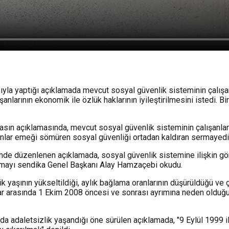
yla yaptığı açıklamada mevcut sosyal güvenlik sisteminin çalışanl
lışanlarının ekonomik ile özlük haklarının iyileştirilmesini istedi
asın açıklamasında, mevcut sosyal güvenlik sisteminin çalışanlar v
ayanlar emeği sömüren sosyal güvenliği ortadan kaldıran sermayedir
e düzenlenen açıklamada, sosyal güvenlik sistemine ilişkin görüş
lamayı sendika Genel Başkanı Alay Hamzaçebi okudu.
 yaşının yükseltildiği, aylık bağlama oranlarının düşürüldüğü ve ça
r arasında 1 Ekim 2008 öncesi ve sonrası ayrımına neden olduğu b
daletsizlik yaşandığı öne sürülen açıklamada, "9 Eylül 1999 ile 