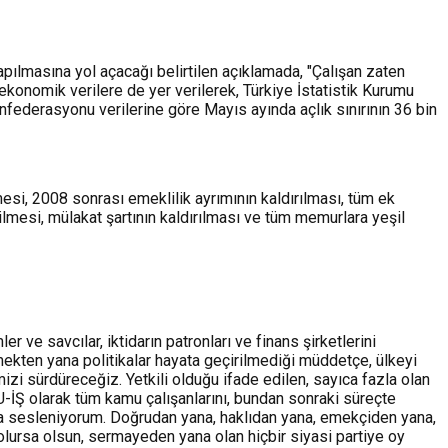
ılmasına yol açacağı belirtilen açıklamada, "Çalışan zaten
a ekonomik verilere de yer verilerek, Türkiye İstatistik Kurumu
federasyonu verilerine göre Mayıs ayında açlık sınırının 36 bin
esi, 2008 sonrası emeklilik ayrımının kaldırılması, tüm ek
lmesi, mülakat şartının kaldırılması ve tüm memurlara yeşil
e savcılar, iktidarın patronları ve finans şirketlerini
ekten yana politikalar hayata geçirilmediği müddetçe, ülkeyi
 sürdüreceğiz. Yetkili olduğu ifade edilen, sayıca fazla olan
U-İŞ olarak tüm kamu çalışanlarını, bundan sonraki süreçte
a sesleniyorum. Doğrudan yana, haklıdan yana, emekçiden yana,
 olursa olsun, sermayeden yana olan hiçbir siyasi partiye oy