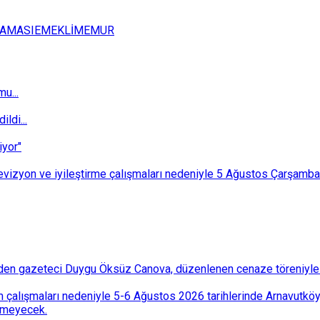
LAMASI
EMEKLİ
MEMUR
u...
ldi...
iyor"
i revizyon ve iyileştirme çalışmaları nedeniyle 5 Ağustos Çarşam
den gazeteci Duygu Öksüz Canova, düzenlenen cenaze töreniyle 
 çalışmaları nedeniyle 5-6 Ağustos 2026 tarihlerinde Arnavutköy
lemeyecek.