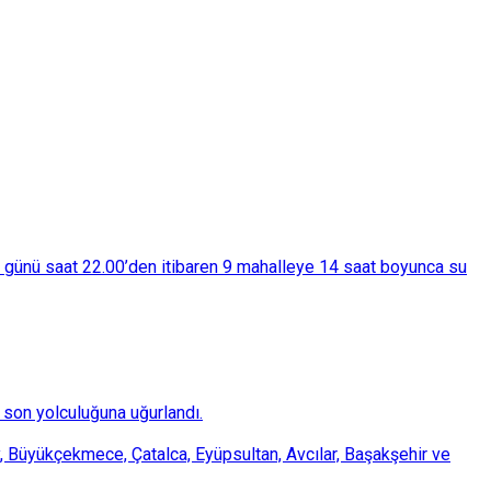
ba günü saat 22.00’den itibaren 9 mahalleye 14 saat boyunca su
son yolculuğuna uğurlandı.
, Büyükçekmece, Çatalca, Eyüpsultan, Avcılar, Başakşehir ve