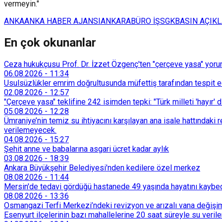
vermeyin."
ANKA
ANKA HABER AJANSI
ANKARA
BÜRO İŞ
SGK
BASIN AÇIK
En çok okunanlar
Ceza hukukçusu Prof. Dr. İzzet Özgenç'ten "çerçeve yasa" yorum
06.08.2026
-
11:34
Usulsüzlükler emrim doğrultusunda müfettiş tarafından tespit edi
02.08.2026
-
12:57
"Çerçeve yasa" teklifine 242 isimden tepki: "Türk milleti 'hayır' d
05.08.2026
-
12:28
Ümraniye’nin temiz su ihtiyacını karşılayan ana isale hattındak
verilemeyecek.
04.08.2026
-
15:27
Şehit anne ve babalarına asgari ücret kadar aylık
03.08.2026
-
18:39
Ankara Büyükşehir Belediyesi'nden kedilere özel merkez
08.08.2026
-
11:44
Mersin'de tedavi gördüğü hastanede 49 yaşında hayatını kaybe
08.08.2026
-
13:36
Osmangazi Terfi Merkezi’ndeki revizyon ve arızalı vana değişim
Esenyurt ilçelerinin bazı mahallelerine 20 saat süreyle su veri