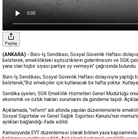
Paylaş
(ANKARA) -
Büro-İş Sendikası, Sosyal Güvenlik Haftası dolayısı
belirterek, emeklilikteki eşitsizliklerin giderilmesini ve SGK ça
yana olan hiçbir siyasi partiye oy vermeyin" çağrısında bulundu.
Büro-İş Sendikası, Sosyal Güvenlik Haftası dolayısıyla yaptığı b
belirterek,"Biz emekçiler için kutlanacak bir hafta yoktur. Kutl
Sendika üyeleri, SGK Emeklilik Hizmetleri Genel Müdürlüğü önünd
ekonomik ve özlük hakları sorunlarını da gündeme taşıdı. Açık
Açıklamada, "reform" adı altında yapılan düzenlemelerle emeklilik
Sosyal Sigortalar ve Genel Sağlık Sigortası Kanunu’nun memurla
aylıkları bağlandığı ifade edildi.
Kamuoyunda EYT düzenlemesi olarak bilinen yasa kapsamında da a