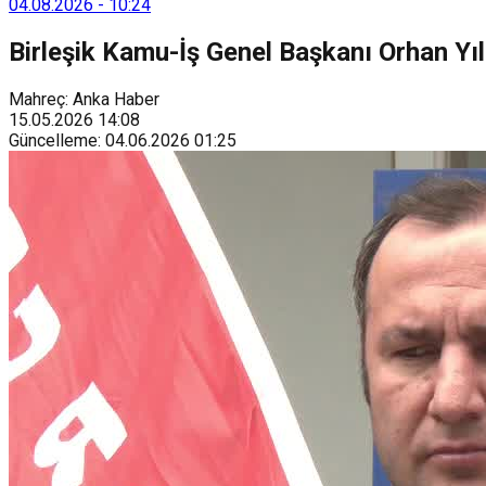
04.08.2026
-
10:24
Birleşik Kamu-İş Genel Başkanı Orhan Yıl
Mahreç: Anka Haber
15.05.2026
14:08
Güncelleme
:
04.06.2026
01:25