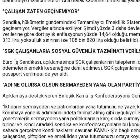
beklemeye mahkum edildi. Acil olarak kademeli emeklilik yasası 
"ÇALIŞAN ZATEN GEÇİNEMİYOR"
Sendika, hükümetin gündemindeki Tamamlayıcı Emeklilik Sistemi’
geçinemiyor. Vergiler altında eziliyor. Şimdi yüzde 3 daha devlet
verilerine göre dört aylık enflasyonun yüzde 14,64 olduğu, memu
313 lira, yoksulluk sınırının ise 108 bin 820 lira olduğu belirtildi.
"SGK ÇALIŞANLARIA SOSYAL GÜVENLİK TAZMİNATI VERİL
Büro-İş Sendikası, açıklamasında SGK çalışanlarının taleplerini
ödemelerin emekli keseneğine dahil edilmesi, SGK çalışanlarına 
pasaport verilmesi de yer aldı.
"ADI NE OLURSA OLSUN SERMAYEDEN YANA OLAN PARTİY
Açıklamaya destek veren Birleşik Kamu İş Konfederasyonu Genel 
"İktidarın sermayeden ve patronlardan yana tutumunu ne yazık ki 
korumaya yönelik adımlarını adeta talimat almış gibi uyguluyor.
yönetenlerin sermayeden yana politikalarının karşısında durmay
birinci ve ikinci sıradaki sendika ve konfederasyonların bu kon
sahada gerçekten kendi haklarını savunan KAMU-İŞ’e bağlı send
çalışandan, çiftçiden ve emekliden yana tutumunuzu ortaya koyun.