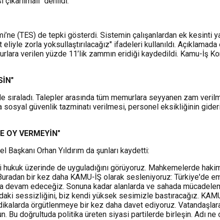
çıkarılmalı" denildi.
ne (TES) de tepki gösterdi. Sistemin çalışanlardan ek kesinti yap
 eliyle zorla yoksullaştırılacağız" ifadeleri kullanıldı. Açıklamad
rlara verilen yüzde 11’lik zammın eridiği kaydedildi. Kamu-İş Kon
SİN"
 de sıraladı. Talepler arasında tüm memurlara seyyanen zam verilm
sosyal güvenlik tazminatı verilmesi, personel eksikliğinin gideri
E OY VERMEYİN"
Başkanı Orhan Yıldırım da şunları kaydetti:
hukuk üzerinde de uyguladığını görüyoruz. Mahkemelerde hakimler v
 Buradan bir kez daha KAMU-İŞ olarak sesleniyoruz: Türkiye'de em
a devam edeceğiz. Sonuna kadar alanlarda ve sahada mücadelemizi
udaki sessizliğini, biz kendi yüksek sesimizle bastıracağız. KAM
ikalarda örgütlenmeye bir kez daha davet ediyoruz. Vatandaşlar
 Bu doğrultuda politika üreten siyasi partilerde birleşin. Adı ne