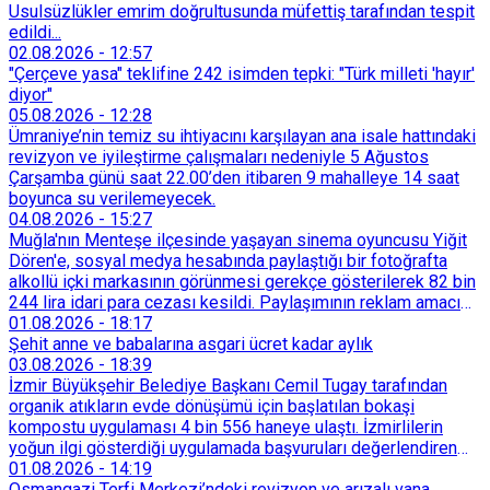
Usulsüzlükler emrim doğrultusunda müfettiş tarafından tespit
edildi...
02.08.2026
-
12:57
"Çerçeve yasa" teklifine 242 isimden tepki: "Türk milleti 'hayır'
diyor"
05.08.2026
-
12:28
Ümraniye’nin temiz su ihtiyacını karşılayan ana isale hattındaki
revizyon ve iyileştirme çalışmaları nedeniyle 5 Ağustos
Çarşamba günü saat 22.00’den itibaren 9 mahalleye 14 saat
boyunca su verilemeyecek.
04.08.2026
-
15:27
Muğla'nın Menteşe ilçesinde yaşayan sinema oyuncusu Yiğit
Dören'e, sosyal medya hesabında paylaştığı bir fotoğrafta
alkollü içki markasının görünmesi gerekçe gösterilerek 82 bin
244 lira idari para cezası kesildi. Paylaşımının reklam amacı
taşımadığını savunan Dören, cezanın iptali için yargıya
01.08.2026
-
18:17
başvurdu.
Şehit anne ve babalarına asgari ücret kadar aylık
03.08.2026
-
18:39
İzmir Büyükşehir Belediye Başkanı Cemil Tugay tarafından
organik atıkların evde dönüşümü için başlatılan bokaşi
kompostu uygulaması 4 bin 556 haneye ulaştı. İzmirlilerin
yoğun ilgi gösterdiği uygulamada başvuruları değerlendiren
Tarımsal Hizmetler Dairesi Başkanlığı, farklı ilçelerde toplam
01.08.2026
-
14:19
128 bokaşi kompost eğitimi düzenleyerek İzmirlileri
Osmangazi Terfi Merkezi’ndeki revizyon ve arızalı vana