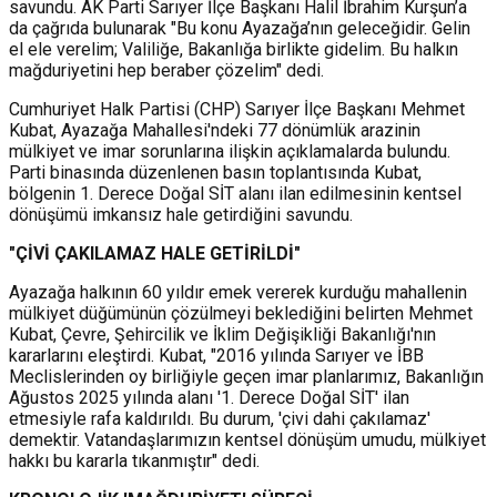
savundu. AK Parti Sarıyer İlçe Başkanı Halil İbrahim Kurşun’a
da çağrıda bulunarak "Bu konu Ayazağa’nın geleceğidir. Gelin
el ele verelim; Valiliğe, Bakanlığa birlikte gidelim. Bu halkın
mağduriyetini hep beraber çözelim" dedi.
Cumhuriyet Halk Partisi (CHP) Sarıyer İlçe Başkanı Mehmet
Kubat, Ayazağa Mahallesi'ndeki 77 dönümlük arazinin
mülkiyet ve imar sorunlarına ilişkin açıklamalarda bulundu.
Parti binasında düzenlenen basın toplantısında Kubat,
bölgenin 1. Derece Doğal SİT alanı ilan edilmesinin kentsel
dönüşümü imkansız hale getirdiğini savundu.
"ÇİVİ ÇAKILAMAZ HALE GETİRİLDİ"
Ayazağa halkının 60 yıldır emek vererek kurduğu mahallenin
mülkiyet düğümünün çözülmeyi beklediğini belirten Mehmet
Kubat, Çevre, Şehircilik ve İklim Değişikliği Bakanlığı'nın
kararlarını eleştirdi. Kubat, "2016 yılında Sarıyer ve İBB
Meclislerinden oy birliğiyle geçen imar planlarımız, Bakanlığın
Ağustos 2025 yılında alanı '1. Derece Doğal SİT' ilan
etmesiyle rafa kaldırıldı. Bu durum, 'çivi dahi çakılamaz'
demektir. Vatandaşlarımızın kentsel dönüşüm umudu, mülkiyet
hakkı bu kararla tıkanmıştır" dedi.