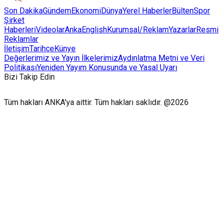
Son Dakika
Gündem
Ekonomi
Dünya
Yerel Haberler
Bülten
Spor
Şirket
Haberleri
Videolar
AnkaEnglish
Kurumsal/Reklam
Yazarlar
Resmi
Reklamlar
İletişim
Tarihçe
Künye
Değerlerimiz ve Yayın İlkelerimiz
Aydınlatma Metni ve Veri
Politikası
Yeniden Yayım Konusunda ve Yasal Uyarı
Bizi Takip Edin
Tüm hakları ANKA'ya aittir. Tüm hakları saklıdır. @2026