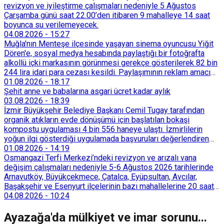
revizyon ve iyileştirme çalışmaları nedeniyle 5 Ağustos
Çarşamba günü saat 22.00’den itibaren 9 mahalleye 14 saat
boyunca su verilemeyecek.
04.08.2026
-
15:27
Muğla'nın Menteşe ilçesinde yaşayan sinema oyuncusu Yiğit
Dören'e, sosyal medya hesabında paylaştığı bir fotoğrafta
alkollü içki markasının görünmesi gerekçe gösterilerek 82 bin
244 lira idari para cezası kesildi. Paylaşımının reklam amacı
taşımadığını savunan Dören, cezanın iptali için yargıya
01.08.2026
-
18:17
başvurdu.
Şehit anne ve babalarına asgari ücret kadar aylık
03.08.2026
-
18:39
İzmir Büyükşehir Belediye Başkanı Cemil Tugay tarafından
organik atıkların evde dönüşümü için başlatılan bokaşi
kompostu uygulaması 4 bin 556 haneye ulaştı. İzmirlilerin
yoğun ilgi gösterdiği uygulamada başvuruları değerlendiren
Tarımsal Hizmetler Dairesi Başkanlığı, farklı ilçelerde toplam
01.08.2026
-
14:19
128 bokaşi kompost eğitimi düzenleyerek İzmirlileri
Osmangazi Terfi Merkezi’ndeki revizyon ve arızalı vana
sürdürülebilir atık yönetimi sistemine dahil etti.
değişim çalışmaları nedeniyle 5-6 Ağustos 2026 tarihlerinde
Arnavutköy, Büyükçekmece, Çatalca, Eyüpsultan, Avcılar,
Başakşehir ve Esenyurt ilçelerinin bazı mahallelerine 20 saat
süreyle su verilemeyecek.
04.08.2026
-
10:24
Ayazağa'da mülkiyet ve imar sorunu...