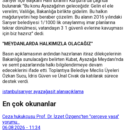
Sarıyer İlçe Başkanı Halil İbrahim Kurşun’a da çağrıda
bulunarak "Bu konu Ayazağa’nın geleceğidir. Gelin el ele
verelim; Valiliğe, Bakanlığa birlikte gidelim. Bu halkın
mağduriyetini hep beraber çözelim. Bu alanın 2016 yılındaki
Sarıyer belediyesi 1/1000 lik onaylanmış imar planlarına
tekrar dönülmesi, vatandaşın 3 1 güvenli evlerine kavuşması
için biz hazırız" dedi.
"MEYDANLARDA HALKIMIZLA OLACAĞIZ"
Basın açıklamasının ardından hazırlanan itiraz dilekçelerinin
Bakanlığa sunulacağını belirten Kubat, Ayazağa Meydanı’nda
ve semt pazarlarında halkı bilgilendirmeye devam
edeceklerini ifade etti. Toplantıya Belediye Meclis Üyeleri
Özkan Sucu, İdris Güven ve Ünal Civak da katılarak sürece
destek verdi.
istanbul
sarıyer ayazağa
sit alanı
açıklama
En çok okunanlar
Ceza hukukçusu Prof. Dr. İzzet Özgenç'ten "çerçeve yasa"
yorumu...
06.08.2026
-
11:34