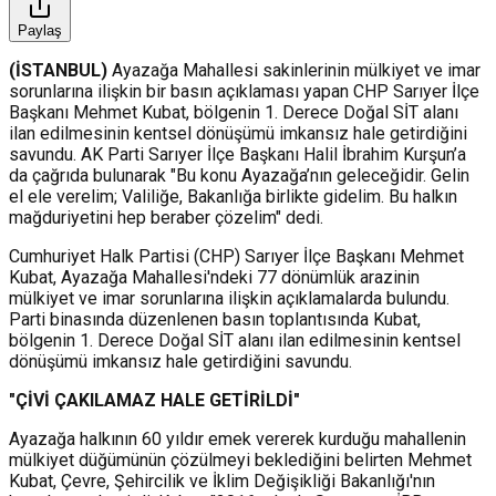
Paylaş
(İSTANBUL)
Ayazağa Mahallesi sakinlerinin mülkiyet ve imar
sorunlarına ilişkin bir basın açıklaması yapan CHP Sarıyer İlçe
Başkanı Mehmet Kubat, bölgenin 1. Derece Doğal SİT alanı
ilan edilmesinin kentsel dönüşümü imkansız hale getirdiğini
savundu. AK Parti Sarıyer İlçe Başkanı Halil İbrahim Kurşun’a
da çağrıda bulunarak "Bu konu Ayazağa’nın geleceğidir. Gelin
el ele verelim; Valiliğe, Bakanlığa birlikte gidelim. Bu halkın
mağduriyetini hep beraber çözelim" dedi.
Cumhuriyet Halk Partisi (CHP) Sarıyer İlçe Başkanı Mehmet
Kubat, Ayazağa Mahallesi'ndeki 77 dönümlük arazinin
mülkiyet ve imar sorunlarına ilişkin açıklamalarda bulundu.
Parti binasında düzenlenen basın toplantısında Kubat,
bölgenin 1. Derece Doğal SİT alanı ilan edilmesinin kentsel
dönüşümü imkansız hale getirdiğini savundu.
"ÇİVİ ÇAKILAMAZ HALE GETİRİLDİ"
Ayazağa halkının 60 yıldır emek vererek kurduğu mahallenin
mülkiyet düğümünün çözülmeyi beklediğini belirten Mehmet
Kubat, Çevre, Şehircilik ve İklim Değişikliği Bakanlığı'nın