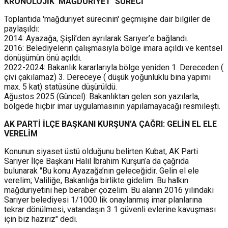
KRONOLOJİK 'MAĞDURİYET' SÜRECİ
Toplantıda 'mağduriyet sürecinin' geçmişine dair bilgiler de
paylaşıldı:
2014: Ayazağa, Şişli’den ayrılarak Sarıyer’e bağlandı.
2016: Belediyelerin çalışmasıyla bölge imara açıldı ve kentsel
dönüşümün önü açıldı.
2022-2024: Bakanlık kararlarıyla bölge yeniden 1. Dereceden (
çivi çakılamaz) 3. Dereceye ( düşük yoğunluklu bina yapımı
max. 5 kat) statüsüne düşürüldü.
Ağustos 2025 (Güncel): Bakanlıktan gelen son yazılarla,
bölgede hiçbir imar uygulamasının yapılamayacağı resmileşti.
AK PARTİ İLÇE BAŞKANI KURŞUN’A ÇAĞRI: GELİN EL ELE
VERELİM
Konunun siyaset üstü olduğunu belirten Kubat, AK Parti
Sarıyer İlçe Başkanı Halil İbrahim Kurşun’a da çağrıda
bulunarak "Bu konu Ayazağa’nın geleceğidir. Gelin el ele
verelim; Valiliğe, Bakanlığa birlikte gidelim. Bu halkın
mağduriyetini hep beraber çözelim. Bu alanın 2016 yılındaki
Sarıyer belediyesi 1/1000 lik onaylanmış imar planlarına
tekrar dönülmesi, vatandaşın 3 1 güvenli evlerine kavuşması
için biz hazırız" dedi.