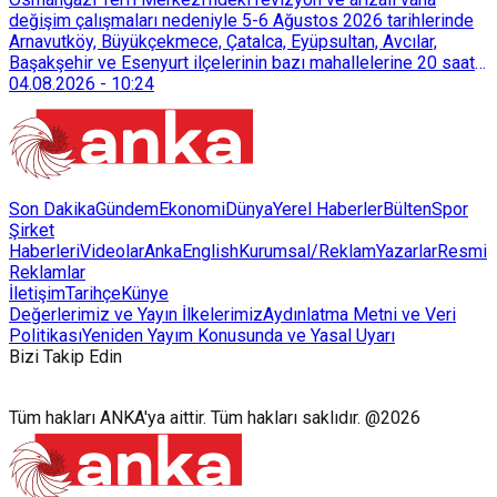
sürdürülebilir atık yönetimi sistemine dahil etti.
değişim çalışmaları nedeniyle 5-6 Ağustos 2026 tarihlerinde
Arnavutköy, Büyükçekmece, Çatalca, Eyüpsultan, Avcılar,
Başakşehir ve Esenyurt ilçelerinin bazı mahallelerine 20 saat
süreyle su verilemeyecek.
04.08.2026
-
10:24
Son Dakika
Gündem
Ekonomi
Dünya
Yerel Haberler
Bülten
Spor
Şirket
Haberleri
Videolar
AnkaEnglish
Kurumsal/Reklam
Yazarlar
Resmi
Reklamlar
İletişim
Tarihçe
Künye
Değerlerimiz ve Yayın İlkelerimiz
Aydınlatma Metni ve Veri
Politikası
Yeniden Yayım Konusunda ve Yasal Uyarı
Bizi Takip Edin
Tüm hakları ANKA'ya aittir. Tüm hakları saklıdır. @2026