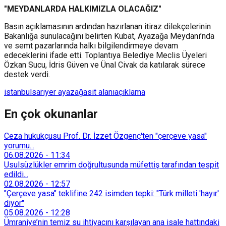
"MEYDANLARDA HALKIMIZLA OLACAĞIZ"
Basın açıklamasının ardından hazırlanan itiraz dilekçelerinin
Bakanlığa sunulacağını belirten Kubat, Ayazağa Meydanı’nda
ve semt pazarlarında halkı bilgilendirmeye devam
edeceklerini ifade etti. Toplantıya Belediye Meclis Üyeleri
Özkan Sucu, İdris Güven ve Ünal Civak da katılarak sürece
destek verdi.
istanbul
sarıyer ayazağa
sit alanı
açıklama
En çok okunanlar
Ceza hukukçusu Prof. Dr. İzzet Özgenç'ten "çerçeve yasa"
yorumu...
06.08.2026
-
11:34
Usulsüzlükler emrim doğrultusunda müfettiş tarafından tespit
edildi...
02.08.2026
-
12:57
"Çerçeve yasa" teklifine 242 isimden tepki: "Türk milleti 'hayır'
diyor"
05.08.2026
-
12:28
Ümraniye’nin temiz su ihtiyacını karşılayan ana isale hattındaki