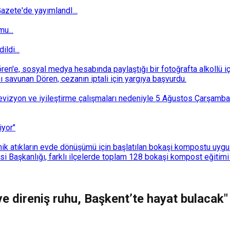
zete'de yayımlandI...
u...
ldi...
n'e, sosyal medya hesabında paylaştığı bir fotoğrafta alkollü i
ı savunan Dören, cezanın iptali için yargıya başvurdu.
i revizyon ve iyileştirme çalışmaları nedeniyle 5 Ağustos Çarşam
iyor"
k atıkların evde dönüşümü için başlatılan bokaşi kompostu uygulam
 Başkanlığı, farklı ilçelerde toplam 128 bokaşi kompost eğitimi d
ve direniş ruhu, Başkent’te hayat bulacak"