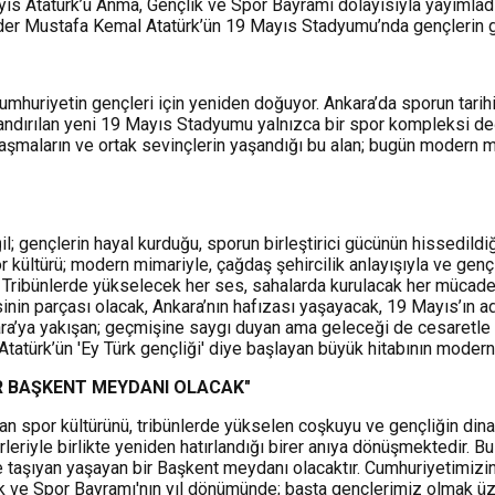
ıs Atatürk’ü Anma, Gençlik ve Spor Bayramı dolayısıyla yayımlad
r Mustafa Kemal Atatürk’ün 19 Mayıs Stadyumu’nda gençlerin göste
, Cumhuriyetin gençleri için yeniden doğuyor. Ankara’da sporun tari
zandırılan yeni 19 Mayıs Stadyumu yalnızca bir spor kompleksi de
laşmaların ve ortak sevinçlerin yaşandığı bu alan; bugün modern mi
 gençlerin hayal kurduğu, sporun birleştirici gücünün hissedildiği,
r kültürü; modern mimariyle, çağdaş şehircilik anlayışıyla ve gen
r. Tribünlerde yükselecek her ses, sahalarda kurulacak her mücadel
nin parçası olacak, Ankara’nın hafızası yaşayacak, 19 Mayıs’ın ad
ara’ya yakışan; geçmişine saygı duyan ama geleceği de cesaretle in
atürk’ün 'Ey Türk gençliği' diye başlayan büyük hitabının modern 
İR BAŞKENT MEYDANI OLACAK"
 spor kültürünü, tribünlerde yükselen coşkuyu ve gençliğin dinami
eriyle birlikte yeniden hatırlandığı birer anıya dönüşmektedir. 
eğe taşıyan yaşayan bir Başkent meydanı olacaktır. Cumhuriyetimi
k ve Spor Bayramı'nın yıl dönümünde; başta gençlerimiz olmak üze