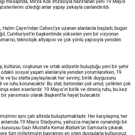
ığı mesajında, Mirza Kök imzasıyla hazırlanan yeni 19 Mayıs
rilerini izlediği anlar yapay zekayla canlandırıldı.
hi, Halim Çayırı’ndan Cebeci’ye uzanan alanlarda başladı; bugün
ğil, Cumhuriyet'in başkentinde yükselen yeni bir vizyonun
marisi, teknolojik altyapısı ve çok yönlü yapısıyla yeniden
 kültürün, coşkunun ve ortak aidiyetin buluştuğu yeni bir şehir
ç odaklı sosyal yaşam alanlarıyla yeniden yorumlanırken, 19
e ve bu statta paylaşılacak her sevinç; birlik duygusunu
ı ve ruhu korunacaktır. Bu stat; betondan çok umut, çelikten çok
şa eden eserlerdir. 19 Mayıs’ın birlik ve direniş ruhu, bu kez
bir yansıması olarak Başkent’te hayat bulacaktır.
zmini aynı çatı altında buluşturmaktadır. Her karşılaşma, her
Bu anlamda 19 Mayıs Stadyumu, yalnızca maçların oynandığı bir
zin kurucusu Gazi Mustafa Kemal Atatürk’ün Samsun’a çıkarak
re tüm milletimizin bayramını en içten duygularla kutluyoruz.