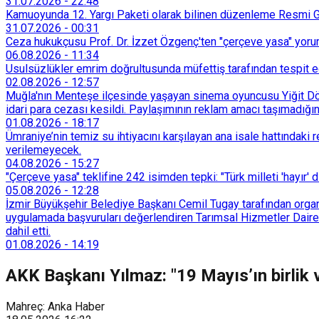
31.07.2026
-
22:48
Kamuoyunda 12. Yargı Paketi olarak bilinen düzenleme Resmi Ga
31.07.2026
-
00:31
Ceza hukukçusu Prof. Dr. İzzet Özgenç'ten "çerçeve yasa" yorum
06.08.2026
-
11:34
Usulsüzlükler emrim doğrultusunda müfettiş tarafından tespit edi
02.08.2026
-
12:57
Muğla'nın Menteşe ilçesinde yaşayan sinema oyuncusu Yiğit Döre
idari para cezası kesildi. Paylaşımının reklam amacı taşımadığın
01.08.2026
-
18:17
Ümraniye’nin temiz su ihtiyacını karşılayan ana isale hattındak
verilemeyecek.
04.08.2026
-
15:27
"Çerçeve yasa" teklifine 242 isimden tepki: "Türk milleti 'hayır' d
05.08.2026
-
12:28
İzmir Büyükşehir Belediye Başkanı Cemil Tugay tarafından organi
uygulamada başvuruları değerlendiren Tarımsal Hizmetler Dairesi
dahil etti.
01.08.2026
-
14:19
AKK Başkanı Yılmaz: "19 Mayıs’ın birlik 
Mahreç: Anka Haber