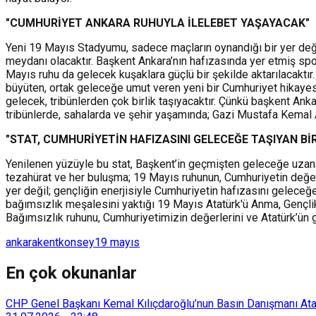
"CUMHURİYET ANKARA RUHUYLA İLELEBET YAŞAYACAK"
Yeni 19 Mayıs Stadyumu, sadece maçların oynandığı bir yer değil;
meydanı olacaktır. Başkent Ankara’nın hafızasında yer etmiş spo
Mayıs ruhu da gelecek kuşaklara güçlü bir şekilde aktarılacaktı
büyüten, ortak geleceğe umut veren yeni bir Cumhuriyet hikayesi
gelecek, tribünlerden çok birlik taşıyacaktır. Çünkü başkent Ank
tribünlerde, sahalarda ve şehir yaşamında; Gazi Mustafa Kemal At
"STAT, CUMHURİYETİN HAFIZASINI GELECEĞE TAŞIYAN B
Yenilenen yüzüyle bu stat, Başkent’in geçmişten geleceğe uzanan
tezahürat ve her buluşma; 19 Mayıs ruhunun, Cumhuriyetin değerl
yer değil; gençliğin enerjisiyle Cumhuriyetin hafızasını gelec
bağımsızlık meşalesini yaktığı 19 Mayıs Atatürk'ü Anma, Gençli
Bağımsızlık ruhunu, Cumhuriyetimizin değerlerini ve Atatürk’ün 
ankara
kent
konsey
19 mayıs
En çok okunanlar
CHP Genel Başkanı Kemal Kılıçdaroğlu’nun Basın Danışmanı Atakan