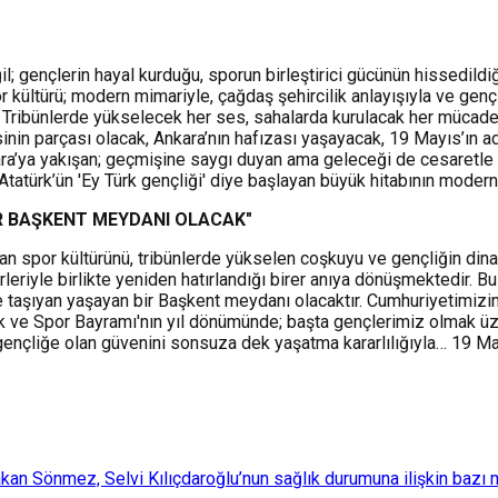
 gençlerin hayal kurduğu, sporun birleştirici gücünün hissedildiği,
r kültürü; modern mimariyle, çağdaş şehircilik anlayışıyla ve gen
r. Tribünlerde yükselecek her ses, sahalarda kurulacak her mücadel
nin parçası olacak, Ankara’nın hafızası yaşayacak, 19 Mayıs’ın ad
ara’ya yakışan; geçmişine saygı duyan ama geleceği de cesaretle in
atürk’ün 'Ey Türk gençliği' diye başlayan büyük hitabının modern 
İR BAŞKENT MEYDANI OLACAK"
 spor kültürünü, tribünlerde yükselen coşkuyu ve gençliğin dinami
eriyle birlikte yeniden hatırlandığı birer anıya dönüşmektedir. 
eğe taşıyan yaşayan bir Başkent meydanı olacaktır. Cumhuriyetimi
k ve Spor Bayramı'nın yıl dönümünde; başta gençlerimiz olmak üze
gençliğe olan güvenini sonsuza dek yaşatma kararlılığıyla… 19 May
 Sönmez, Selvi Kılıçdaroğlu’nun sağlık durumuna ilişkin bazı mec