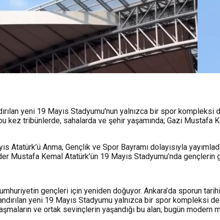
dırılan yeni 19 Mayıs Stadyumu'nun yalnızca bir spor kompleksi d
, bu kez tribünlerde, sahalarda ve şehir yaşamında; Gazi Mustafa K
ıs Atatürk’ü Anma, Gençlik ve Spor Bayramı dolayısıyla yayımlad
r Mustafa Kemal Atatürk’ün 19 Mayıs Stadyumu’nda gençlerin göste
, Cumhuriyetin gençleri için yeniden doğuyor. Ankara’da sporun tari
zandırılan yeni 19 Mayıs Stadyumu yalnızca bir spor kompleksi de
laşmaların ve ortak sevinçlerin yaşandığı bu alan; bugün modern mi