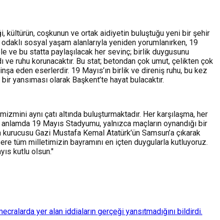
 kültürün, coşkunun ve ortak aidiyetin buluştuğu yeni bir şehir
ç odaklı sosyal yaşam alanlarıyla yeniden yorumlanırken, 19
e ve bu statta paylaşılacak her sevinç; birlik duygusunu
ı ve ruhu korunacaktır. Bu stat; betondan çok umut, çelikten çok
şa eden eserlerdir. 19 Mayıs’ın birlik ve direniş ruhu, bu kez
bir yansıması olarak Başkent’te hayat bulacaktır.
zmini aynı çatı altında buluşturmaktadır. Her karşılaşma, her
Bu anlamda 19 Mayıs Stadyumu, yalnızca maçların oynandığı bir
zin kurucusu Gazi Mustafa Kemal Atatürk’ün Samsun’a çıkarak
re tüm milletimizin bayramını en içten duygularla kutluyoruz.
ıs kutlu olsun."
ralarda yer alan iddiaların gerçeği yansıtmadığını bildirdi.