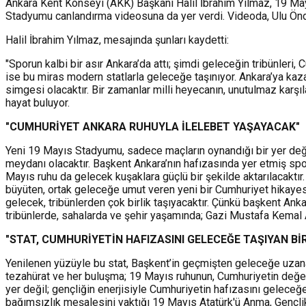
Ankara Kent Konseyi (AKK) Başkanı Halil İbrahim Yılmaz, 19 May
Stadyumu canlandırma videosuna da yer verdi. Videoda, Ulu Önde
Halil İbrahim Yılmaz, mesajında şunları kaydetti:
"Sporun kalbi bir asır Ankara’da attı; şimdi geleceğin tribünleri
ise bu miras modern statlarla geleceğe taşınıyor. Ankara’ya ka
simgesi olacaktır. Bir zamanlar milli heyecanın, unutulmaz karşı
hayat buluyor.
"CUMHURİYET ANKARA RUHUYLA İLELEBET YAŞAYACAK"
Yeni 19 Mayıs Stadyumu, sadece maçların oynandığı bir yer değil;
meydanı olacaktır. Başkent Ankara’nın hafızasında yer etmiş spo
Mayıs ruhu da gelecek kuşaklara güçlü bir şekilde aktarılacaktı
büyüten, ortak geleceğe umut veren yeni bir Cumhuriyet hikayesi
gelecek, tribünlerden çok birlik taşıyacaktır. Çünkü başkent Ank
tribünlerde, sahalarda ve şehir yaşamında; Gazi Mustafa Kemal At
"STAT, CUMHURİYETİN HAFIZASINI GELECEĞE TAŞIYAN B
Yenilenen yüzüyle bu stat, Başkent’in geçmişten geleceğe uzanan
tezahürat ve her buluşma; 19 Mayıs ruhunun, Cumhuriyetin değerl
yer değil; gençliğin enerjisiyle Cumhuriyetin hafızasını gelec
bağımsızlık meşalesini yaktığı 19 Mayıs Atatürk'ü Anma, Gençli