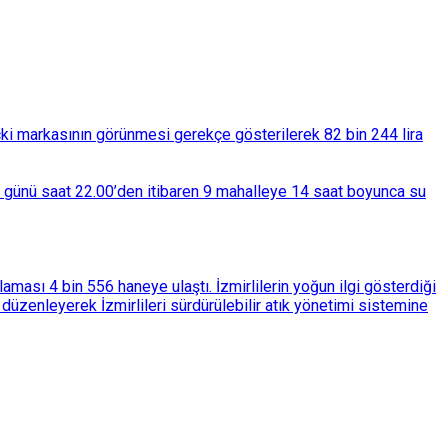
çki markasının görünmesi gerekçe gösterilerek 82 bin 244 lira
ba günü saat 22.00’den itibaren 9 mahalleye 14 saat boyunca su
ası 4 bin 556 haneye ulaştı. İzmirlilerin yoğun ilgi gösterdiği
üzenleyerek İzmirlileri sürdürülebilir atık yönetimi sistemine